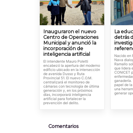
Inauguraron el nuevo
La educ
Centro de Operaciones
detrás 
Municipal y anunció la
investi
incorporación de
referen
inteligencia artificial
Nacido en 
Nava dialo
El intendente Mauro Poletti
Ramallo so
encabezó la apertura del moderno
que lidera 
edificio ubicado en la intersección
CONICET p
de avenida Dusso y Ruta
enfermedad
Provincial 51. El nuevo C.O.M.
ganadería. 
centralizará el monitoreo de
papel de l
cámaras con tecnología de última
una herram
generación y, en los próximos
generar op
días, incorporará inteligencia
artificial para fortalecer la
prevención del delito.
Comentarios