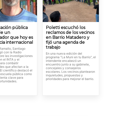
ación pública
Poletti escuchó los
de un
reclamos de los vecinos
gador que hoy es
en Barrio Matadero y
cia internacional
fijó una agenda de
trabajo
Ramallo, Santiago
gó con la Radio
En una nueva edición del
bre las investigaciones
programa "La Muni en tu Barrio", el
en el INTA y el
intendente encabezó un
ara combatir
encuentro junto a su gabinete,
es que afectan a la
concejales y consejeros
El científico destacó el
escolares. Los vecinos plantearon
a escuela pública como
inquietudes, propuestas y
ienta clave para
prioridades para mejorar el barrio.
ortunidades.