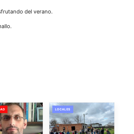
isfrutando del verano.
allo.
DAD
LOCALES