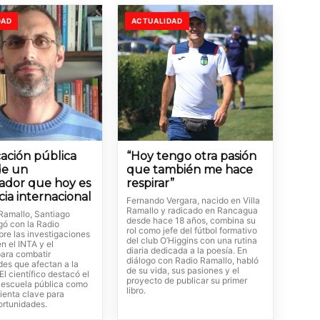
DAD
ACTUALIDAD
ación pública
“Hoy tengo otra pasión
de un
que también me hace
gador que hoy es
respirar”
cia internacional
Fernando Vergara, nacido en Villa
Ramallo y radicado en Rancagua
Ramallo, Santiago
desde hace 18 años, combina su
gó con la Radio
rol como jefe del fútbol formativo
bre las investigaciones
del club O’Higgins con una rutina
en el INTA y el
diaria dedicada a la poesía. En
ara combatir
diálogo con Radio Ramallo, habló
es que afectan a la
de su vida, sus pasiones y el
El científico destacó el
proyecto de publicar su primer
a escuela pública como
libro.
ienta clave para
ortunidades.