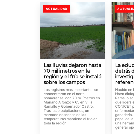
ACTUALIDAD
ACTUALI
Las lluvias dejaron hasta
La educ
70 milímetros en la
detrás 
región y el frío se instaló
investi
sobre los campos
referen
Los registros más importantes se
Nacido en 
concentraron en el norte
Nava dialo
bonaerense, con 70 milímetros en
Ramallo so
Mariano Alfonzo y 65 en Villa
que lidera 
Ramallo y Gobernador Castro.
CONICET p
Tras las precipitaciones, un
enfermedad
marcado descenso de las
ganadería. 
temperaturas mantiene el frío en
papel de l
toda la región.
una herram
generar op