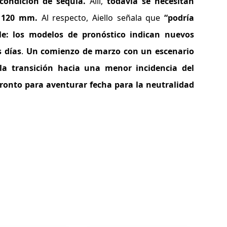
condición de sequía.
Allí,
todavía se necesitan
y 120 mm.
Al respecto, Aiello señala que
“podría
le:
los modelos de pronóstico indican nuevos
s días
.
Un comienzo de marzo con un escenario
la transición hacia una menor incidencia del
ronto para aventurar fecha para la neutralidad