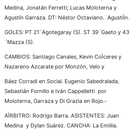
Medina, Jonatán Ferretti; Lucas Moloterna y
Agustín Garraza. DT: Néstor Octaviano. AgustiÌn.
GOLES: PT 21´Agotegaray (S). ST 39´Gaeto y 43
´Mazza (S).
CAMBIOS: Santiago Canales, Kevin CoÌceres y
Nazareno Azcarate por Monzón, Velo y
Báez Corradi en Social. Eugenio Sabedralada,
Sebastián Fornillo e Iván Cappelletti por
Moloterna, Garraza y Di Grazia en Rojo.-
AÌRBITRO: Rodrigo Barra. ASISTENTES: Juan
Medina y Dylan Suárez. CANCHA: La Emiilia.