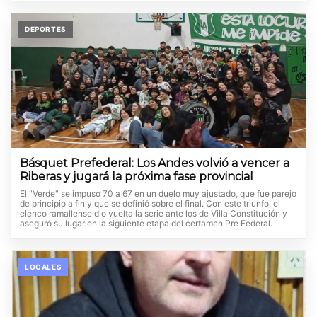
DEPORTES
Básquet Prefederal: Los Andes volvió a vencer a
Riberas y jugará la próxima fase provincial
El "Verde" se impuso 70 a 67 en un duelo muy ajustado, que fue parejo
de principio a fin y que se definió sobre el final. Con este triunfo, el
elenco ramallense dio vuelta la serie ante los de Villa Constitución y
aseguró su lugar en la siguiente etapa del certamen Pre Federal.
LOCALES