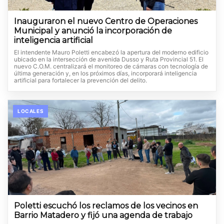
Inauguraron el nuevo Centro de Operaciones
Municipal y anunció la incorporación de
inteligencia artificial
El intendente Mauro Poletti encabezó la apertura del moderno edificio
ubicado en la intersección de avenida Dusso y Ruta Provincial 51. El
nuevo C.O.M. centralizará el monitoreo de cámaras con tecnología de
última generación y, en los próximos días, incorporará inteligencia
artificial para fortalecer la prevención del delito.
LOCALES
Poletti escuchó los reclamos de los vecinos en
Barrio Matadero y fijó una agenda de trabajo