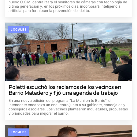
nuevo C.O.M. centralizará el monitoreo de cámaras con tecnología de
última generación y, en los próximos días, incorporará inteligencia
artificial para fortalecer la prevención del delito.
LOCALES
Poletti escuchó los reclamos de los vecinos en
Barrio Matadero y fijó una agenda de trabajo
En una nueva edición del programa "La Muni en tu Barrio", el
intendente encabezó un encuentro junto a su gabinete, concejales y
consejeros escolares. Los vecinos plantearon inquietudes, propuestas
y prioridades para mejorar el barrio.
LOCALES