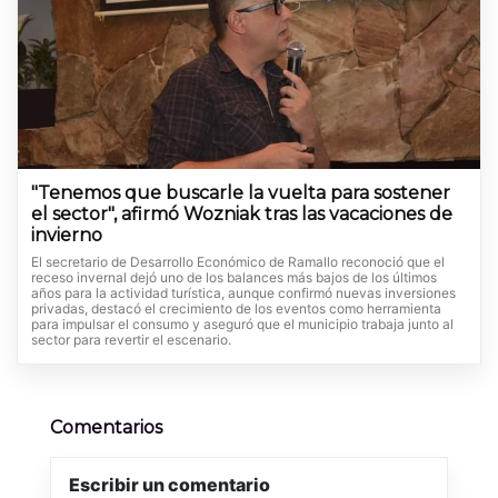
"Tenemos que buscarle la vuelta para sostener
el sector", afirmó Wozniak tras las vacaciones de
invierno
El secretario de Desarrollo Económico de Ramallo reconoció que el
receso invernal dejó uno de los balances más bajos de los últimos
años para la actividad turística, aunque confirmó nuevas inversiones
privadas, destacó el crecimiento de los eventos como herramienta
para impulsar el consumo y aseguró que el municipio trabaja junto al
sector para revertir el escenario.
Comentarios
Escribir un comentario