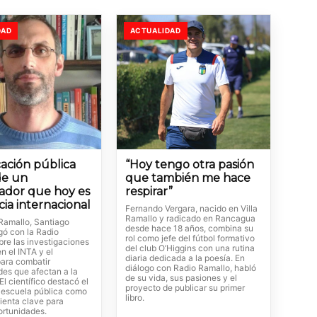
DAD
ACTUALIDAD
ación pública
“Hoy tengo otra pasión
de un
que también me hace
gador que hoy es
respirar”
cia internacional
Fernando Vergara, nacido en Villa
Ramallo y radicado en Rancagua
Ramallo, Santiago
desde hace 18 años, combina su
gó con la Radio
rol como jefe del fútbol formativo
bre las investigaciones
del club O’Higgins con una rutina
en el INTA y el
diaria dedicada a la poesía. En
ara combatir
diálogo con Radio Ramallo, habló
es que afectan a la
de su vida, sus pasiones y el
El científico destacó el
proyecto de publicar su primer
a escuela pública como
libro.
ienta clave para
ortunidades.