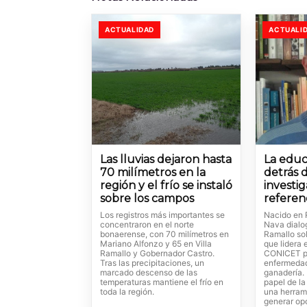
ACTUALIDAD
ACTUALI
Las lluvias dejaron hasta
La educ
70 milímetros en la
detrás 
región y el frío se instaló
investi
sobre los campos
referen
Los registros más importantes se
Nacido en 
concentraron en el norte
Nava dialo
bonaerense, con 70 milímetros en
Ramallo so
Mariano Alfonzo y 65 en Villa
que lidera 
Ramallo y Gobernador Castro.
CONICET p
Tras las precipitaciones, un
enfermedad
marcado descenso de las
ganadería. 
temperaturas mantiene el frío en
papel de l
toda la región.
una herram
generar op