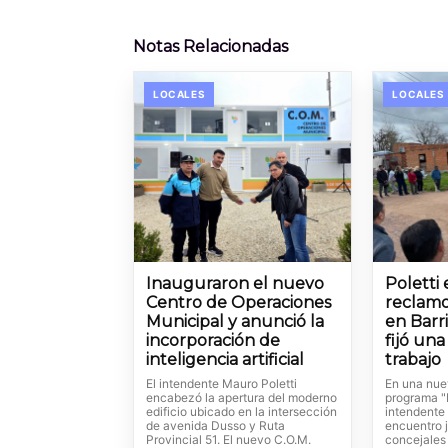
Notas Relacionadas
LOCALES
LOCALES
Inauguraron el nuevo
Poletti
Centro de Operaciones
reclamo
Municipal y anunció la
en Barr
incorporación de
fijó un
inteligencia artificial
trabajo
El intendente Mauro Poletti
En una nue
encabezó la apertura del moderno
programa "L
edificio ubicado en la intersección
intendente
de avenida Dusso y Ruta
encuentro j
Provincial 51. El nuevo C.O.M.
concejales