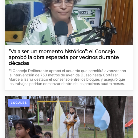
“Va a ser un momento histórico”: el Concejo
aprobó la obra esperada por vecinos durante
décadas
El Concejo Deliberante aprobó el acuerdo que permitirá avanzar con
la intervención de 750 metros de avenida Dusso hasta Cortázar.
Marcela Isarra destacó el consenso entre los bloques y aseguró que
los trabajos podrían comenzar dentro de los próximos cuatro meses.
LOCALES