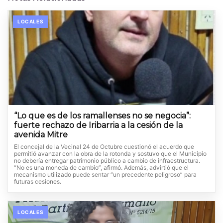
LOCALES
“Lo que es de los ramallenses no se negocia”:
fuerte rechazo de Iribarria a la cesión de la
avenida Mitre
El concejal de la Vecinal 24 de Octubre cuestionó el acuerdo que
permitió avanzar con la obra de la rotonda y sostuvo que el Municipio
no debería entregar patrimonio público a cambio de infraestructura.
“No es una moneda de cambio”, afirmó. Además, advirtió que el
mecanismo utilizado puede sentar “un precedente peligroso” para
futuras cesiones.
LOCALES