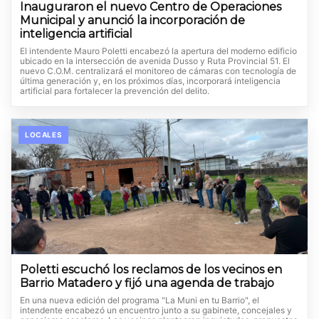
Inauguraron el nuevo Centro de Operaciones
Municipal y anunció la incorporación de
inteligencia artificial
El intendente Mauro Poletti encabezó la apertura del moderno edificio
ubicado en la intersección de avenida Dusso y Ruta Provincial 51. El
nuevo C.O.M. centralizará el monitoreo de cámaras con tecnología de
última generación y, en los próximos días, incorporará inteligencia
artificial para fortalecer la prevención del delito.
LOCALES
Poletti escuchó los reclamos de los vecinos en
Barrio Matadero y fijó una agenda de trabajo
En una nueva edición del programa "La Muni en tu Barrio", el
intendente encabezó un encuentro junto a su gabinete, concejales y