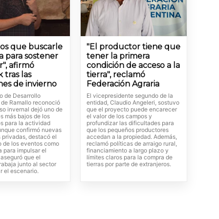
os que buscarle
"El productor tiene que
ta para sostener
tener la primera
r", afirmó
condición de acceso a la
 tras las
tierra", reclamó
nes de invierno
Federación Agraria
io de Desarrollo
El vicepresidente segundo de la
de Ramallo reconoció
entidad, Claudio Angeleri, sostuvo
so invernal dejó uno de
que el proyecto puede encarecer
s más bajos de los
el valor de los campos y
s para la actividad
profundizar las dificultades para
 aunque confirmó nuevas
que los pequeños productores
 privadas, destacó el
accedan a la propiedad. Además,
o de los eventos como
reclamó políticas de arraigo rural,
 para impulsar el
financiamiento a largo plazo y
aseguró que el
límites claros para la compra de
rabaja junto al sector
tierras por parte de extranjeros.
ir el escenario.