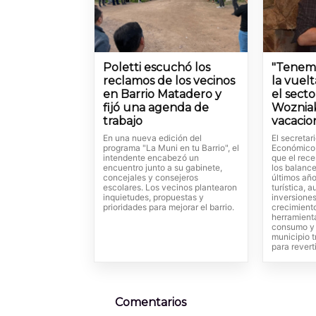
Poletti escuchó los
"Tenem
reclamos de los vecinos
la vuel
en Barrio Matadero y
el secto
fijó una agenda de
Wozniak
trabajo
vacacio
En una nueva edición del
El secretar
programa "La Muni en tu Barrio", el
Económico 
intendente encabezó un
que el rece
encuentro junto a su gabinete,
los balance
concejales y consejeros
últimos año
escolares. Los vecinos plantearon
turística,
inquietudes, propuestas y
inversiones
prioridades para mejorar el barrio.
crecimient
herramienta
consumo y 
municipio t
para revert
Comentarios