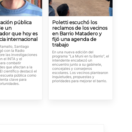
ación pública
Poletti escuchó los
de un
reclamos de los vecinos
gador que hoy es
en Barrio Matadero y
cia internacional
fijó una agenda de
trabajo
Ramallo, Santiago
gó con la Radio
En una nueva edición del
bre las investigaciones
programa "La Muni en tu Barrio", el
en el INTA y el
intendente encabezó un
ara combatir
encuentro junto a su gabinete,
es que afectan a la
concejales y consejeros
El científico destacó el
escolares. Los vecinos plantearon
a escuela pública como
inquietudes, propuestas y
ienta clave para
prioridades para mejorar el barrio.
ortunidades.