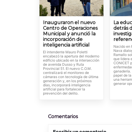
Inauguraron el nuevo
La educ
Centro de Operaciones
detrás 
Municipal y anunció la
investi
incorporación de
referen
inteligencia artificial
Nacido en 
Nava dialo
El intendente Mauro Poletti
Ramallo so
encabezó la apertura del moderno
que lidera 
edificio ubicado en la intersección
CONICET p
de avenida Dusso y Ruta
enfermedad
Provincial 51. El nuevo C.O.M.
ganadería. 
centralizará el monitoreo de
papel de l
cámaras con tecnología de última
una herram
generación y, en los próximos
generar op
días, incorporará inteligencia
artificial para fortalecer la
prevención del delito.
Comentarios
Escribir un comentario