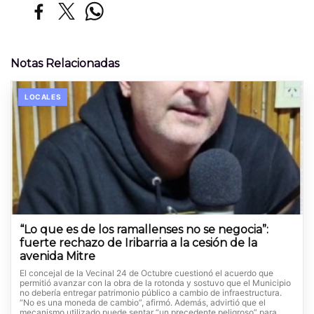
Notas Relacionadas
LOCALES
“Lo que es de los ramallenses no se negocia”:
fuerte rechazo de Iribarria a la cesión de la
avenida Mitre
El concejal de la Vecinal 24 de Octubre cuestionó el acuerdo que
permitió avanzar con la obra de la rotonda y sostuvo que el Municipio
no debería entregar patrimonio público a cambio de infraestructura.
“No es una moneda de cambio”, afirmó. Además, advirtió que el
mecanismo utilizado puede sentar “un precedente peligroso” para