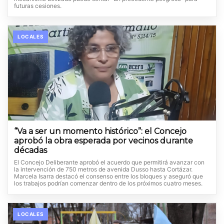
futuras cesiones.
LOCALES
“Va a ser un momento histórico”: el Concejo
aprobó la obra esperada por vecinos durante
décadas
El Concejo Deliberante aprobó el acuerdo que permitirá avanzar con
la intervención de 750 metros de avenida Dusso hasta Cortázar.
Marcela Isarra destacó el consenso entre los bloques y aseguró que
los trabajos podrían comenzar dentro de los próximos cuatro meses.
LOCALES