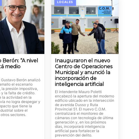
LOCALES
 Berón: “A nivel
Inauguraron el nuevo
stá medio
Centro de Operaciones
Municipal y anunció la
incorporación de
r Gustavo Berón analizó
inteligencia artificial
amallo el escenario
la presión impositiva,
El intendente Mauro Poletti
y la falta de crédito.
encabezó la apertura del moderno
e la actividad en la
edificio ubicado en la intersección
vía no logra despegar y
de avenida Dusso y Ruta
mpacto que tiene la
Provincial 51. El nuevo C.O.M.
ndustrial sobre el
centralizará el monitoreo de
otros sectores.
cámaras con tecnología de última
generación y, en los próximos
días, incorporará inteligencia
artificial para fortalecer la
prevención del delito.