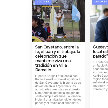
LOCALES
LOCALES
San Cayetano, entre la
Gustavo
fe, el pan y el trabajo: la
local e
celebración que
parado”
mantiene viva una
El contado
tradición en Villa
en Radio R
económico, 
Ramallo
el consumo 
Advirtió qu
El padre Sergio Latini habló con
región toda
Radio Ramallo sobre el significado
señaló el i
de San Cayetano, la historia de su
situación i
devoción en la Argentina y las
comercio y 
actividades previstas en el barrio
Don Antonio, donde la imagen del
santo cumple 40 años. La jornada
incluirá una misa, bendición de los
panes y el tradicional chocolate.