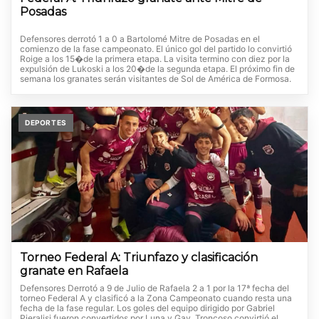
Posadas
Defensores derrotó 1 a 0 a Bartolomé Mitre de Posadas en el
comienzo de la fase campeonato. El único gol del partido lo convirtió
Roige a los 15�de la primera etapa. La visita termino con diez por la
expulsión de Lukoski a los 20�de la segunda etapa. El próximo fin de
semana los granates serán visitantes de Sol de América de Formosa.
DEPORTES
Torneo Federal A: Triunfazo y clasificación
granate en Rafaela
Defensores Derrotó a 9 de Julio de Rafaela 2 a 1 por la 17ª fecha del
torneo Federal A y clasificó a la Zona Campeonato cuando resta una
fecha de la fase regular. Los goles del equipo dirigido por Gabriel
Pieralisi fueron convertidos por Luna y Gay. Troncoso convirtió el