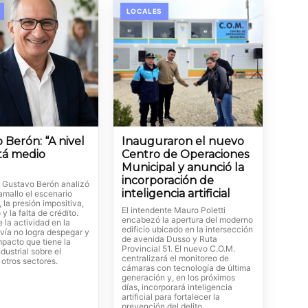
LOCALES
 Berón: “A nivel
Inauguraron el nuevo
stá medio
Centro de Operaciones
Municipal y anunció la
incorporación de
r Gustavo Berón analizó
inteligencia artificial
amallo el escenario
la presión impositiva,
El intendente Mauro Poletti
y la falta de crédito.
encabezó la apertura del moderno
e la actividad en la
edificio ubicado en la intersección
vía no logra despegar y
de avenida Dusso y Ruta
mpacto que tiene la
Provincial 51. El nuevo C.O.M.
ndustrial sobre el
centralizará el monitoreo de
otros sectores.
cámaras con tecnología de última
generación y, en los próximos
días, incorporará inteligencia
artificial para fortalecer la
prevención del delito.