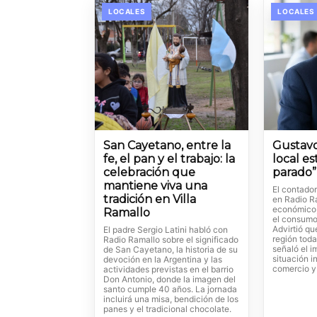
LOCALES
LOCALES
San Cayetano, entre la
Gustavo
fe, el pan y el trabajo: la
local e
celebración que
parado”
mantiene viva una
El contado
tradición en Villa
en Radio R
económico, 
Ramallo
el consumo 
Advirtió qu
El padre Sergio Latini habló con
región toda
Radio Ramallo sobre el significado
señaló el i
de San Cayetano, la historia de su
situación i
devoción en la Argentina y las
comercio y 
actividades previstas en el barrio
Don Antonio, donde la imagen del
santo cumple 40 años. La jornada
incluirá una misa, bendición de los
panes y el tradicional chocolate.