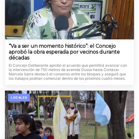
“Va a ser un momento histórico”: el Concejo
aprobó la obra esperada por vecinos durante
décadas
El Concejo Deliberante aprobó el acuerdo que permitirá avanzar con
la intervención de 750 metros de avenida Dusso hasta Cortázar.
Marcela Isarra destacó el consenso entre los bloques y aseguró que
los trabajos podrían comenzar dentro de los próximos cuatro meses.
LOCALES