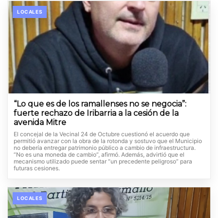
LOCALES
“Lo que es de los ramallenses no se negocia”:
fuerte rechazo de Iribarria a la cesión de la
avenida Mitre
El concejal de la Vecinal 24 de Octubre cuestionó el acuerdo que
permitió avanzar con la obra de la rotonda y sostuvo que el Municipio
no debería entregar patrimonio público a cambio de infraestructura.
“No es una moneda de cambio”, afirmó. Además, advirtió que el
mecanismo utilizado puede sentar “un precedente peligroso” para
futuras cesiones.
LOCALES