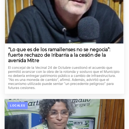
“Lo que es de los ramallenses no se negocia”:
fuerte rechazo de Iribarria a la cesión de la
avenida Mitre
El concejal de la Vecinal 24 de Octubre cuestionó el acuerdo que
permitió avanzar con la obra de la rotonda y sostuvo que el Municipio
no debería entregar patrimonio público a cambio de infraestructura.
“No es una moneda de cambio”, afirmó. Además, advirtió que el
mecanismo utilizado puede sentar “un precedente peligroso” para
futuras cesiones.
LOCALES