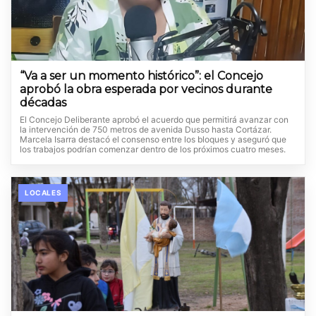
“Va a ser un momento histórico”: el Concejo
aprobó la obra esperada por vecinos durante
décadas
El Concejo Deliberante aprobó el acuerdo que permitirá avanzar con
la intervención de 750 metros de avenida Dusso hasta Cortázar.
Marcela Isarra destacó el consenso entre los bloques y aseguró que
los trabajos podrían comenzar dentro de los próximos cuatro meses.
LOCALES