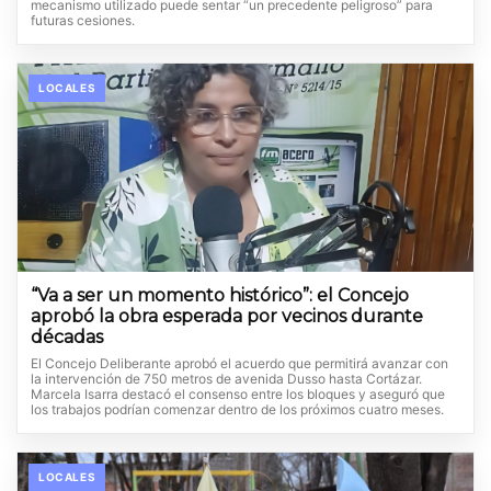
mecanismo utilizado puede sentar “un precedente peligroso” para
futuras cesiones.
LOCALES
“Va a ser un momento histórico”: el Concejo
aprobó la obra esperada por vecinos durante
décadas
El Concejo Deliberante aprobó el acuerdo que permitirá avanzar con
la intervención de 750 metros de avenida Dusso hasta Cortázar.
Marcela Isarra destacó el consenso entre los bloques y aseguró que
los trabajos podrían comenzar dentro de los próximos cuatro meses.
LOCALES