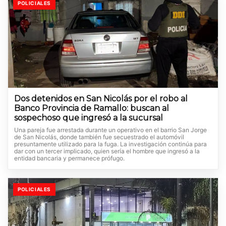
POLICIALES
Dos detenidos en San Nicolás por el robo al
Banco Provincia de Ramallo: buscan al
sospechoso que ingresó a la sucursal
Una pareja fue arrestada durante un operativo en el barrio San Jorge
de San Nicolás, donde también fue secuestrado el automóvil
presuntamente utilizado para la fuga. La investigación continúa para
dar con un tercer implicado, quien sería el hombre que ingresó a la
entidad bancaria y permanece prófugo.
POLICIALES