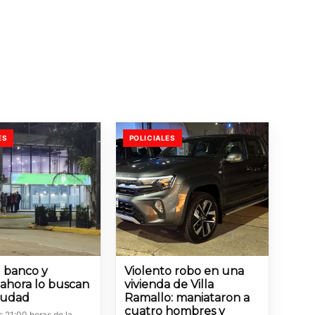
ES
POLICIALES
l banco y
Violento robo en una
 ahora lo buscan
vivienda de Villa
ciudad
Ramallo: maniataron a
cuatro hombres y
s 21:00 horas de la