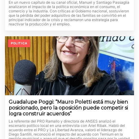
En un nuevo capítulo de su canal oficial, Manuel y Santiago Passaglia
analizaron el impacto de la política económica en el consumo, el
comercio y la industria. Con críticas al Gobierno nacional, sostuvieron
que la pérdida del poder adquisitivo de las familias se convirtió en el
principal indicador de la crisis y reclamaron una estrategia para
reactivar la producción y el empleo.
POLITICA
Guadalupe Poggi: “Mauro Poletti está muy bien
posicionado, pero la oposición puede competir si
logra construir acuerdos”
La referente del PRO Ramallo y directora de ANSES analizó el
escenario político local en una entrevista con Ariel Ribak. Habló del
acuerdo entre el PRO y La Libertad Avanza, valoró el liderazgo de
Diego Santilli, reconoció el impacto del acuerdo con Ternium en la
gestión municipal y aseguró que el desafío opositor pasa por la unidad