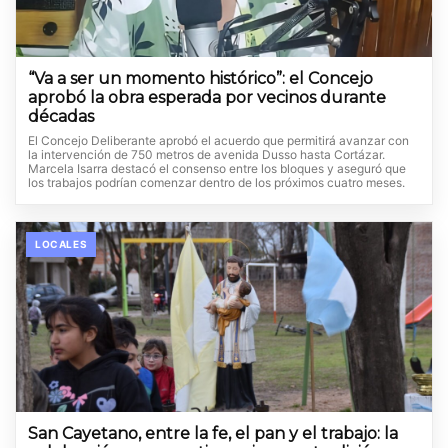
“Va a ser un momento histórico”: el Concejo
aprobó la obra esperada por vecinos durante
décadas
El Concejo Deliberante aprobó el acuerdo que permitirá avanzar con
la intervención de 750 metros de avenida Dusso hasta Cortázar.
Marcela Isarra destacó el consenso entre los bloques y aseguró que
los trabajos podrían comenzar dentro de los próximos cuatro meses.
LOCALES
San Cayetano, entre la fe, el pan y el trabajo: la