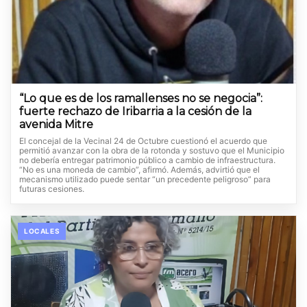
“Lo que es de los ramallenses no se negocia”:
fuerte rechazo de Iribarria a la cesión de la
avenida Mitre
El concejal de la Vecinal 24 de Octubre cuestionó el acuerdo que
permitió avanzar con la obra de la rotonda y sostuvo que el Municipio
no debería entregar patrimonio público a cambio de infraestructura.
“No es una moneda de cambio”, afirmó. Además, advirtió que el
mecanismo utilizado puede sentar “un precedente peligroso” para
futuras cesiones.
LOCALES