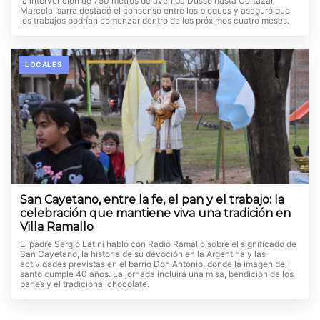
la intervención de 750 metros de avenida Dusso hasta Cortázar.
Marcela Isarra destacó el consenso entre los bloques y aseguró que
los trabajos podrían comenzar dentro de los próximos cuatro meses.
LOCALES
San Cayetano, entre la fe, el pan y el trabajo: la
celebración que mantiene viva una tradición en
Villa Ramallo
El padre Sergio Latini habló con Radio Ramallo sobre el significado de
San Cayetano, la historia de su devoción en la Argentina y las
actividades previstas en el barrio Don Antonio, donde la imagen del
santo cumple 40 años. La jornada incluirá una misa, bendición de los
panes y el tradicional chocolate.