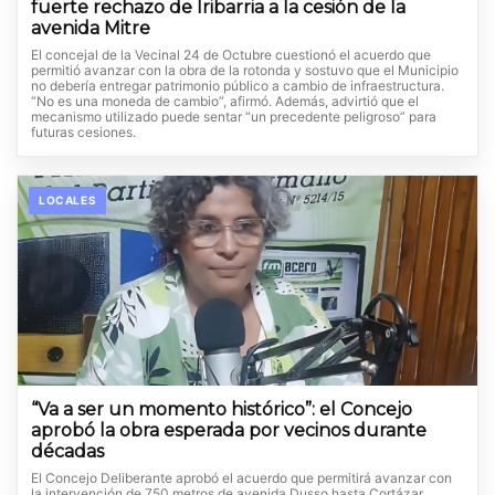
fuerte rechazo de Iribarria a la cesión de la
avenida Mitre
El concejal de la Vecinal 24 de Octubre cuestionó el acuerdo que
permitió avanzar con la obra de la rotonda y sostuvo que el Municipio
no debería entregar patrimonio público a cambio de infraestructura.
“No es una moneda de cambio”, afirmó. Además, advirtió que el
mecanismo utilizado puede sentar “un precedente peligroso” para
futuras cesiones.
LOCALES
“Va a ser un momento histórico”: el Concejo
aprobó la obra esperada por vecinos durante
décadas
El Concejo Deliberante aprobó el acuerdo que permitirá avanzar con
la intervención de 750 metros de avenida Dusso hasta Cortázar.