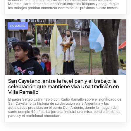
Marcela Isarra destacó el consenso entre los bloques y aseguró que
los trabajos podrían comenzar dentro de los próximos cuatro meses.
LOCALES
San Cayetano, entre la fe, el pan y el trabajo: la
celebración que mantiene viva una tradición en
Villa Ramallo
El padre Sergio Latini habló con Radio Ramallo sobre el significado de
San Cayetano, la historia de su devoción en la Argentina y las
actividades previstas en el barrio Don Antonio, donde la imagen del
santo cumple 40 años. La jornada incluirá una misa, bendición de los
panes y el tradicional chocolate.