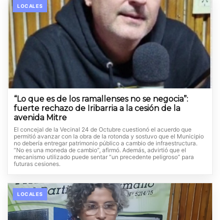
LOCALES
“Lo que es de los ramallenses no se negocia”:
fuerte rechazo de Iribarria a la cesión de la
avenida Mitre
El concejal de la Vecinal 24 de Octubre cuestionó el acuerdo que
permitió avanzar con la obra de la rotonda y sostuvo que el Municipio
no debería entregar patrimonio público a cambio de infraestructura.
“No es una moneda de cambio”, afirmó. Además, advirtió que el
mecanismo utilizado puede sentar “un precedente peligroso” para
futuras cesiones.
LOCALES