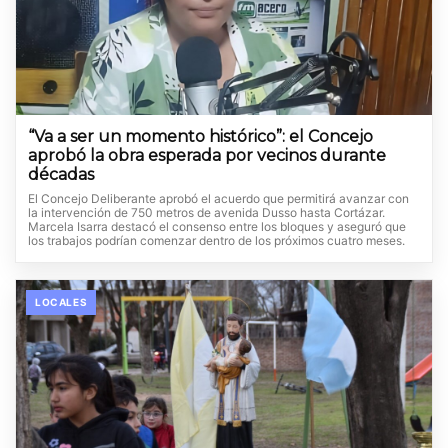
“Va a ser un momento histórico”: el Concejo
aprobó la obra esperada por vecinos durante
décadas
El Concejo Deliberante aprobó el acuerdo que permitirá avanzar con
la intervención de 750 metros de avenida Dusso hasta Cortázar.
Marcela Isarra destacó el consenso entre los bloques y aseguró que
los trabajos podrían comenzar dentro de los próximos cuatro meses.
LOCALES