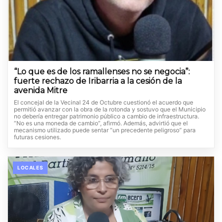
“Lo que es de los ramallenses no se negocia”:
fuerte rechazo de Iribarria a la cesión de la
avenida Mitre
El concejal de la Vecinal 24 de Octubre cuestionó el acuerdo que
permitió avanzar con la obra de la rotonda y sostuvo que el Municipio
no debería entregar patrimonio público a cambio de infraestructura.
“No es una moneda de cambio”, afirmó. Además, advirtió que el
mecanismo utilizado puede sentar “un precedente peligroso” para
futuras cesiones.
LOCALES