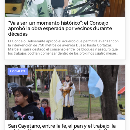
“Va a ser un momento histórico”: el Concejo
aprobó la obra esperada por vecinos durante
décadas
El Concejo Deliberante aprobó el acuerdo que permitirá avanzar con
la intervención de 750 metros de avenida Dusso hasta Cortázar.
Marcela Isarra destacó el consenso entre los bloques y aseguró que
los trabajos podrían comenzar dentro de los próximos cuatro meses.
LOCALES
San Cayetano, entre la fe, el pan y el trabajo: la