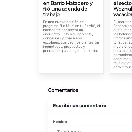
en Barrio Matadero y
el secto
fijó una agenda de
Wozniak
trabajo
vacacio
En una nueva edición del
El secretar
programa "La Muni en tu Barrio", el
Económico 
intendente encabezó un
que el rece
encuentro junto a su gabinete,
los balance
concejales y consejeros
últimos año
escolares. Los vecinos plantearon
turística,
inquietudes, propuestas y
inversiones
prioridades para mejorar el barrio.
crecimient
herramienta
consumo y 
municipio t
para revert
Comentarios
Escribir un comentario
Nombre