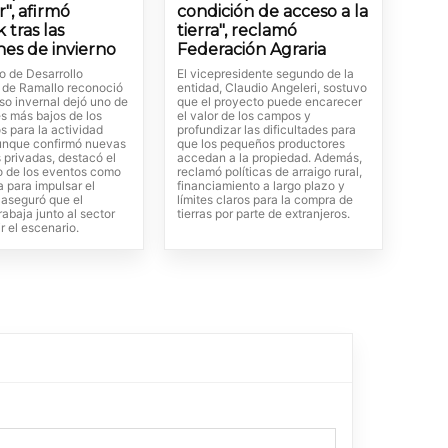
r", afirmó
condición de acceso a la
 tras las
tierra", reclamó
nes de invierno
Federación Agraria
io de Desarrollo
El vicepresidente segundo de la
de Ramallo reconoció
entidad, Claudio Angeleri, sostuvo
so invernal dejó uno de
que el proyecto puede encarecer
s más bajos de los
el valor de los campos y
s para la actividad
profundizar las dificultades para
 aunque confirmó nuevas
que los pequeños productores
 privadas, destacó el
accedan a la propiedad. Además,
o de los eventos como
reclamó políticas de arraigo rural,
 para impulsar el
financiamiento a largo plazo y
aseguró que el
límites claros para la compra de
rabaja junto al sector
tierras por parte de extranjeros.
ir el escenario.