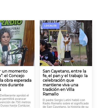
LOCALES
er un momento
San Cayetano, entre la
o”: el Concejo
fe, el pan y el trabajo: la
la obra esperada
celebración que
inos durante
mantiene viva una
s
tradición en Villa
Ramallo
 Deliberante aprobó el
e permitirá avanzar
El padre Sergio Latini habló con
ervención de 750 metros
Radio Ramallo sobre el significado
 Dusso hasta Cortázar.
de San Cayetano, la historia de su