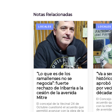
Notas Relacionadas
LOCALES
LOCALES
“Lo que es de los
“Va a s
ramallenses no se
históric
negocia”: fuerte
aprobó 
rechazo de Iribarria a la
por vec
cesión de la avenida
década
Mitre
El Concejo
acuerdo qu
El concejal de la Vecinal 24 de
con la int
Octubre cuestionó el acuerdo que
de avenida
permitió avanzar con la obra de la