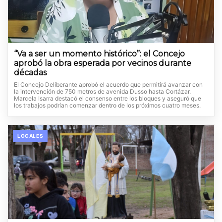
“Va a ser un momento histórico”: el Concejo
aprobó la obra esperada por vecinos durante
décadas
El Concejo Deliberante aprobó el acuerdo que permitirá avanzar con
la intervención de 750 metros de avenida Dusso hasta Cortázar.
Marcela Isarra destacó el consenso entre los bloques y aseguró que
los trabajos podrían comenzar dentro de los próximos cuatro meses.
LOCALES