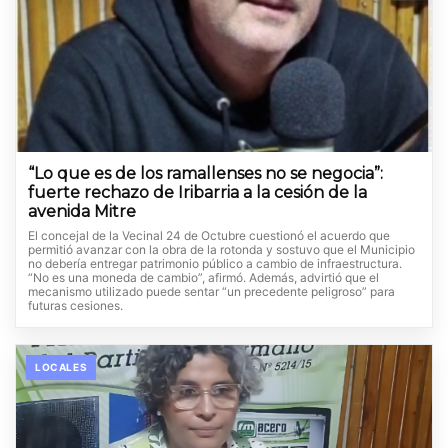
“Lo que es de los ramallenses no se negocia”:
fuerte rechazo de Iribarria a la cesión de la
avenida Mitre
El concejal de la Vecinal 24 de Octubre cuestionó el acuerdo que
permitió avanzar con la obra de la rotonda y sostuvo que el Municipio
no debería entregar patrimonio público a cambio de infraestructura.
“No es una moneda de cambio”, afirmó. Además, advirtió que el
mecanismo utilizado puede sentar “un precedente peligroso” para
futuras cesiones.
LOCALES