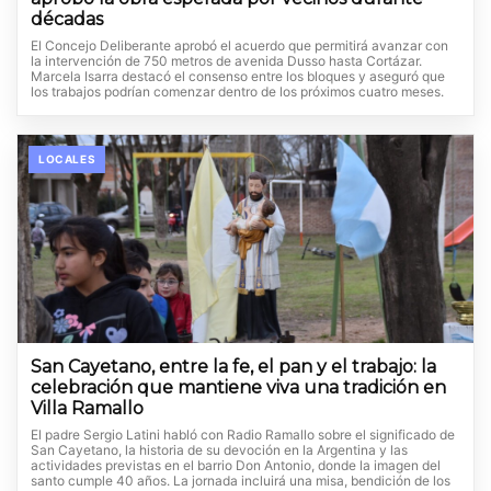
décadas
El Concejo Deliberante aprobó el acuerdo que permitirá avanzar con
la intervención de 750 metros de avenida Dusso hasta Cortázar.
Marcela Isarra destacó el consenso entre los bloques y aseguró que
los trabajos podrían comenzar dentro de los próximos cuatro meses.
LOCALES
San Cayetano, entre la fe, el pan y el trabajo: la
celebración que mantiene viva una tradición en
Villa Ramallo
El padre Sergio Latini habló con Radio Ramallo sobre el significado de
San Cayetano, la historia de su devoción en la Argentina y las
actividades previstas en el barrio Don Antonio, donde la imagen del
santo cumple 40 años. La jornada incluirá una misa, bendición de los