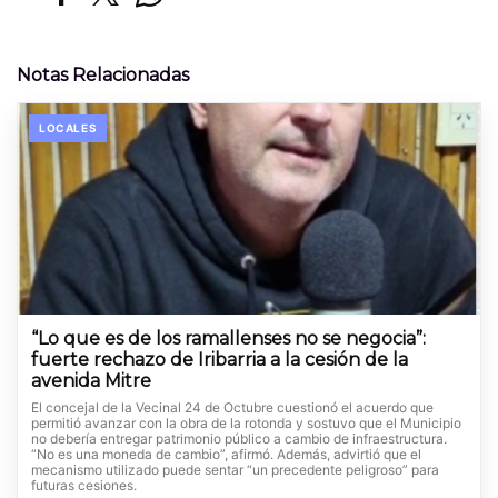
Notas Relacionadas
LOCALES
“Lo que es de los ramallenses no se negocia”:
fuerte rechazo de Iribarria a la cesión de la
avenida Mitre
El concejal de la Vecinal 24 de Octubre cuestionó el acuerdo que
permitió avanzar con la obra de la rotonda y sostuvo que el Municipio
no debería entregar patrimonio público a cambio de infraestructura.
“No es una moneda de cambio”, afirmó. Además, advirtió que el
mecanismo utilizado puede sentar “un precedente peligroso” para
futuras cesiones.