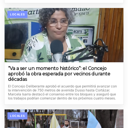
LOCALES
“Va a ser un momento histórico”: el Concejo
aprobó la obra esperada por vecinos durante
décadas
El Concejo Deliberante aprobó el acuerdo que permitirá avanzar con
la intervención de 750 metros de avenida Dusso hasta Cortázar.
Marcela Isarra destacó el consenso entre los bloques y aseguró que
los trabajos podrían comenzar dentro de los próximos cuatro meses.
LOCALES