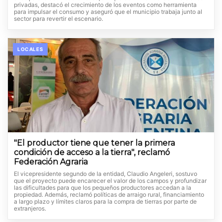
privadas, destacó el crecimiento de los eventos como herramienta
para impulsar el consumo y aseguró que el municipio trabaja junto al
sector para revertir el escenario.
LOCALES
"El productor tiene que tener la primera
condición de acceso a la tierra", reclamó
Federación Agraria
El vicepresidente segundo de la entidad, Claudio Angeleri, sostuvo
que el proyecto puede encarecer el valor de los campos y profundizar
las dificultades para que los pequeños productores accedan a la
propiedad. Además, reclamó políticas de arraigo rural, financiamiento
a largo plazo y límites claros para la compra de tierras por parte de
extranjeros.