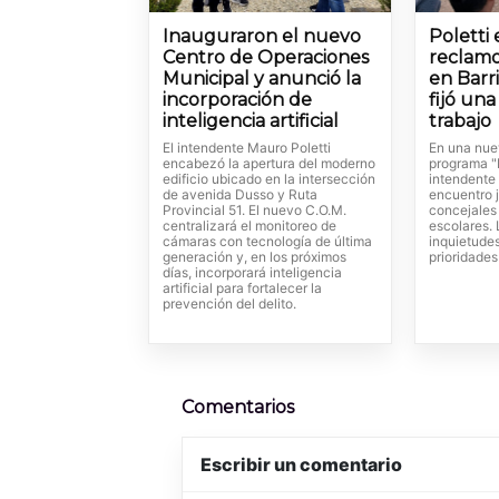
Inauguraron el nuevo
Poletti
Centro de Operaciones
reclamo
Municipal y anunció la
en Barr
incorporación de
fijó un
inteligencia artificial
trabajo
El intendente Mauro Poletti
En una nue
encabezó la apertura del moderno
programa "L
edificio ubicado en la intersección
intendente
de avenida Dusso y Ruta
encuentro j
Provincial 51. El nuevo C.O.M.
concejales
centralizará el monitoreo de
escolares.
cámaras con tecnología de última
inquietude
generación y, en los próximos
prioridades
días, incorporará inteligencia
artificial para fortalecer la
prevención del delito.
Comentarios
Escribir un comentario