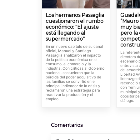
Los hermanos Passaglia
Guadal
cuestionaron el rumbo
“Mauro 
económico: "El ajuste
muy bie
está llegando al
pero la
supermercado"
competir
constru
En un nuevo capítulo de su canal
oficial, Manuel y Santiago
La referen
Passaglia analizaron el impacto
directora 
de la política económica en el
escenario p
consumo, el comercio y la
entrevista 
industria. Con críticas al Gobierno
del acuerd
nacional, sostuvieron que la
Libertad Av
pérdida del poder adquisitivo de
liderazgo d
las familias se convirtió en el
reconoció 
principal indicador de la crisis y
con Terniu
reclamaron una estrategia para
municipal y
reactivar la producción y el
opositor pa
empleo.
diálogo.
Comentarios