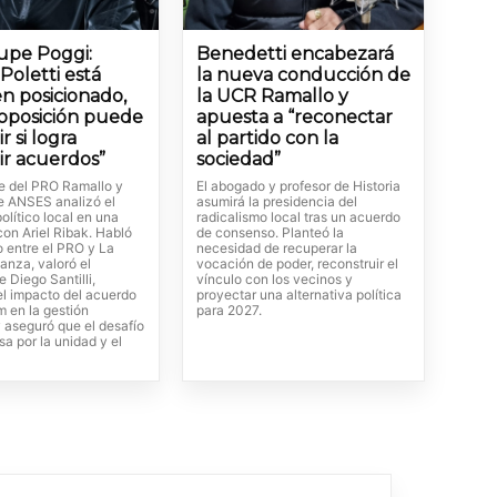
upe Poggi:
Benedetti encabezará
Poletti está
la nueva conducción de
n posicionado,
la UCR Ramallo y
 oposición puede
apuesta a “reconectar
 si logra
al partido con la
ir acuerdos”
sociedad”
te del PRO Ramallo y
El abogado y profesor de Historia
de ANSES analizó el
asumirá la presidencia del
olítico local en una
radicalismo local tras un acuerdo
con Ariel Ribak. Habló
de consenso. Planteó la
o entre el PRO y La
necesidad de recuperar la
anza, valoró el
vocación de poder, reconstruir el
e Diego Santilli,
vínculo con los vecinos y
el impacto del acuerdo
proyectar una alternativa política
m en la gestión
para 2027.
 aseguró que el desafío
sa por la unidad y el