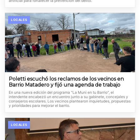
artificial para fortalecer la prevención del delito.
LOCALES
Poletti escuchó los reclamos de los vecinos en
Barrio Matadero y fijó una agenda de trabajo
En una nueva edición del programa "La Muni en tu Barrio", el
intendente encabezó un encuentro junto a su gabinete, concejales y
consejeros escolares. Los vecinos plantearon inquietudes, propuestas
y prioridades para mejorar el barrio.
LOCALES