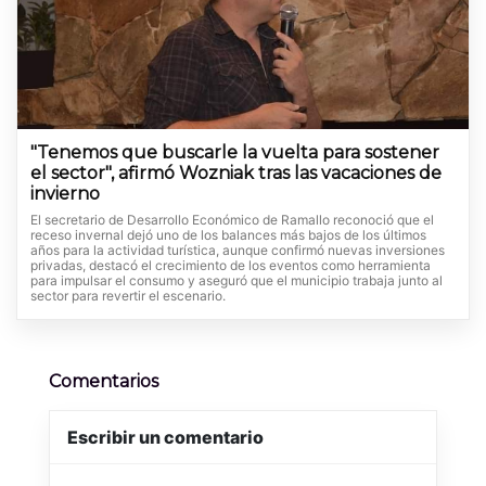
"Tenemos que buscarle la vuelta para sostener
el sector", afirmó Wozniak tras las vacaciones de
invierno
El secretario de Desarrollo Económico de Ramallo reconoció que el
receso invernal dejó uno de los balances más bajos de los últimos
años para la actividad turística, aunque confirmó nuevas inversiones
privadas, destacó el crecimiento de los eventos como herramienta
para impulsar el consumo y aseguró que el municipio trabaja junto al
sector para revertir el escenario.
Comentarios
Escribir un comentario