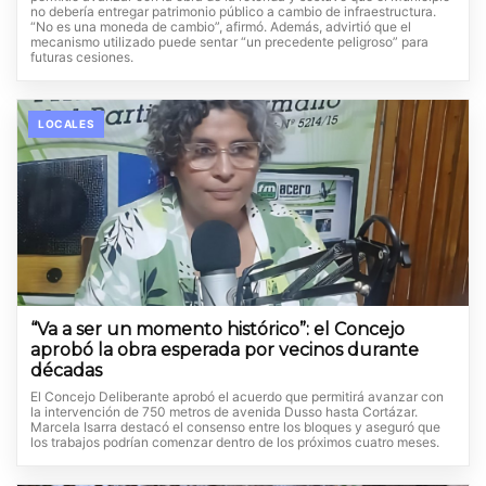
no debería entregar patrimonio público a cambio de infraestructura.
“No es una moneda de cambio”, afirmó. Además, advirtió que el
mecanismo utilizado puede sentar “un precedente peligroso” para
futuras cesiones.
LOCALES
“Va a ser un momento histórico”: el Concejo
aprobó la obra esperada por vecinos durante
décadas
El Concejo Deliberante aprobó el acuerdo que permitirá avanzar con
la intervención de 750 metros de avenida Dusso hasta Cortázar.
Marcela Isarra destacó el consenso entre los bloques y aseguró que
los trabajos podrían comenzar dentro de los próximos cuatro meses.