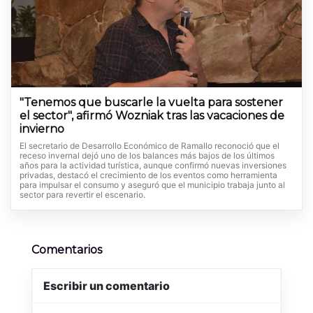
"Tenemos que buscarle la vuelta para sostener
el sector", afirmó Wozniak tras las vacaciones de
invierno
El secretario de Desarrollo Económico de Ramallo reconoció que el
receso invernal dejó uno de los balances más bajos de los últimos
años para la actividad turística, aunque confirmó nuevas inversiones
privadas, destacó el crecimiento de los eventos como herramienta
para impulsar el consumo y aseguró que el municipio trabaja junto al
sector para revertir el escenario.
Comentarios
Escribir un comentario