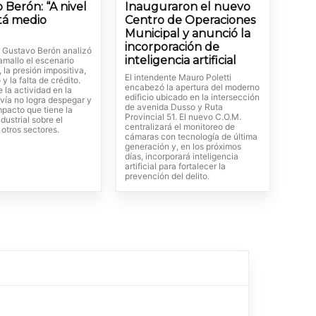
 Berón: “A nivel
Inauguraron el nuevo
stá medio
Centro de Operaciones
Municipal y anunció la
incorporación de
r Gustavo Berón analizó
inteligencia artificial
amallo el escenario
la presión impositiva,
El intendente Mauro Poletti
y la falta de crédito.
encabezó la apertura del moderno
e la actividad en la
edificio ubicado en la intersección
vía no logra despegar y
de avenida Dusso y Ruta
mpacto que tiene la
Provincial 51. El nuevo C.O.M.
ndustrial sobre el
centralizará el monitoreo de
otros sectores.
cámaras con tecnología de última
generación y, en los próximos
días, incorporará inteligencia
artificial para fortalecer la
prevención del delito.