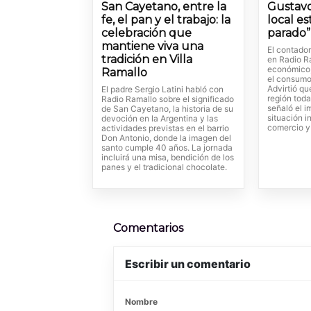
San Cayetano, entre la
Gustavo
fe, el pan y el trabajo: la
local e
celebración que
parado”
mantiene viva una
El contado
tradición en Villa
en Radio R
económico, 
Ramallo
el consumo 
Advirtió qu
El padre Sergio Latini habló con
región toda
Radio Ramallo sobre el significado
señaló el i
de San Cayetano, la historia de su
situación i
devoción en la Argentina y las
comercio y 
actividades previstas en el barrio
Don Antonio, donde la imagen del
santo cumple 40 años. La jornada
incluirá una misa, bendición de los
panes y el tradicional chocolate.
Comentarios
Escribir un comentario
Nombre