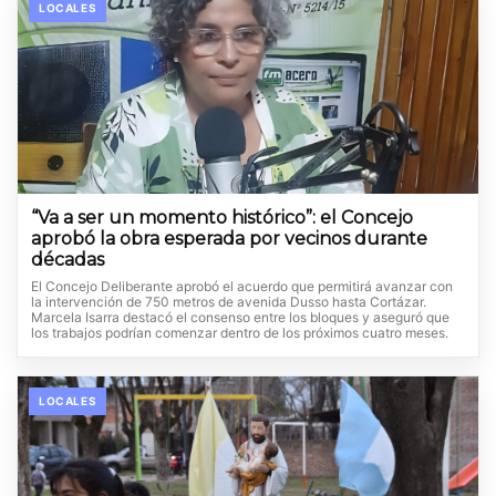
LOCALES
“Va a ser un momento histórico”: el Concejo
aprobó la obra esperada por vecinos durante
décadas
El Concejo Deliberante aprobó el acuerdo que permitirá avanzar con
la intervención de 750 metros de avenida Dusso hasta Cortázar.
Marcela Isarra destacó el consenso entre los bloques y aseguró que
los trabajos podrían comenzar dentro de los próximos cuatro meses.
LOCALES