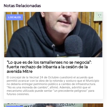
Notas Relacionadas
LOCALES
“Lo que es de los ramallenses no se negocia”:
fuerte rechazo de Iribarria a la cesión de la
avenida Mitre
El concejal de la Vecinal 24 de Octubre cuestionó el acuerdo que
permitió avanzar con la obra de la rotonda y sostuvo que el Municipio
no debería entregar patrimonio público a cambio de infraestructura.
“No es una moneda de cambio”, afirmó. Además, advirtió que el
mecanismo utilizado puede sentar “un precedente peligroso” para
futuras cesiones.