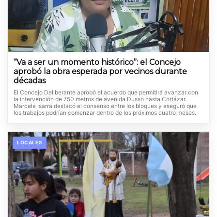
“Va a ser un momento histórico”: el Concejo
aprobó la obra esperada por vecinos durante
décadas
El Concejo Deliberante aprobó el acuerdo que permitirá avanzar con
la intervención de 750 metros de avenida Dusso hasta Cortázar.
Marcela Isarra destacó el consenso entre los bloques y aseguró que
los trabajos podrían comenzar dentro de los próximos cuatro meses.
LOCALES