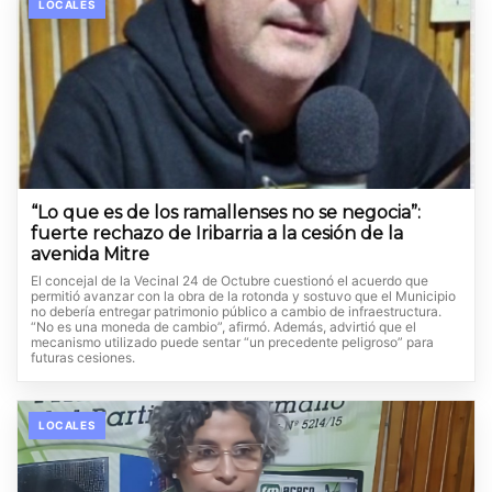
LOCALES
“Lo que es de los ramallenses no se negocia”:
fuerte rechazo de Iribarria a la cesión de la
avenida Mitre
El concejal de la Vecinal 24 de Octubre cuestionó el acuerdo que
permitió avanzar con la obra de la rotonda y sostuvo que el Municipio
no debería entregar patrimonio público a cambio de infraestructura.
“No es una moneda de cambio”, afirmó. Además, advirtió que el
mecanismo utilizado puede sentar “un precedente peligroso” para
futuras cesiones.
LOCALES