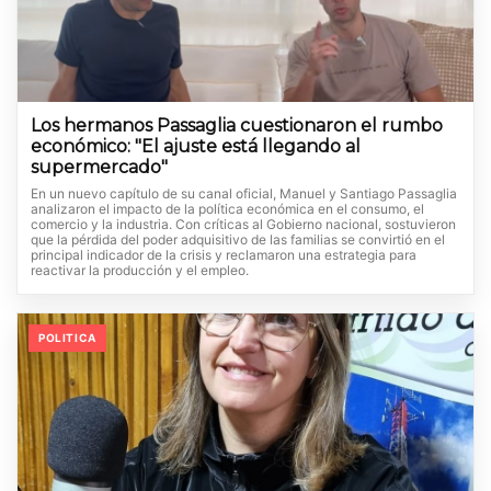
Los hermanos Passaglia cuestionaron el rumbo
económico: "El ajuste está llegando al
supermercado"
En un nuevo capítulo de su canal oficial, Manuel y Santiago Passaglia
analizaron el impacto de la política económica en el consumo, el
comercio y la industria. Con críticas al Gobierno nacional, sostuvieron
que la pérdida del poder adquisitivo de las familias se convirtió en el
principal indicador de la crisis y reclamaron una estrategia para
reactivar la producción y el empleo.
POLITICA