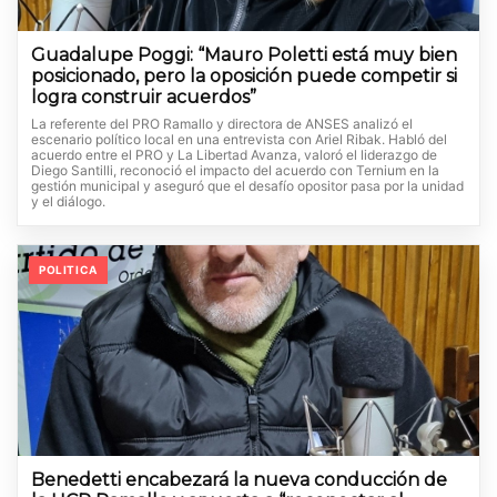
Guadalupe Poggi: “Mauro Poletti está muy bien
posicionado, pero la oposición puede competir si
logra construir acuerdos”
La referente del PRO Ramallo y directora de ANSES analizó el
escenario político local en una entrevista con Ariel Ribak. Habló del
acuerdo entre el PRO y La Libertad Avanza, valoró el liderazgo de
Diego Santilli, reconoció el impacto del acuerdo con Ternium en la
gestión municipal y aseguró que el desafío opositor pasa por la unidad
y el diálogo.
POLITICA
Benedetti encabezará la nueva conducción de