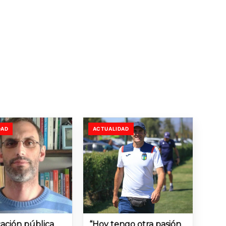
DAD
ACTUALIDAD
ación pública
“Hoy tengo otra pasión