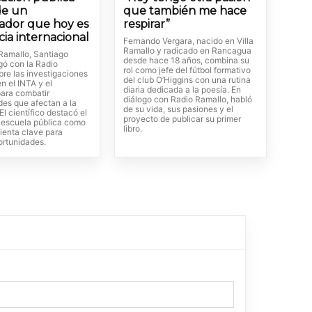
de un
que también me hace
gador que hoy es
respirar”
cia internacional
Fernando Vergara, nacido en Villa
Ramallo y radicado en Rancagua
Ramallo, Santiago
desde hace 18 años, combina su
gó con la Radio
rol como jefe del fútbol formativo
bre las investigaciones
del club O’Higgins con una rutina
en el INTA y el
diaria dedicada a la poesía. En
ara combatir
diálogo con Radio Ramallo, habló
es que afectan a la
de su vida, sus pasiones y el
El científico destacó el
proyecto de publicar su primer
a escuela pública como
libro.
ienta clave para
ortunidades.