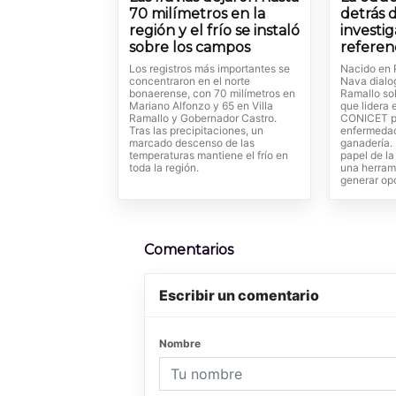
70 milímetros en la
detrás 
región y el frío se instaló
investi
sobre los campos
referen
Los registros más importantes se
Nacido en 
concentraron en el norte
Nava dialo
bonaerense, con 70 milímetros en
Ramallo so
Mariano Alfonzo y 65 en Villa
que lidera 
Ramallo y Gobernador Castro.
CONICET p
Tras las precipitaciones, un
enfermedad
marcado descenso de las
ganadería. 
temperaturas mantiene el frío en
papel de l
toda la región.
una herram
generar op
Comentarios
Escribir un comentario
Nombre