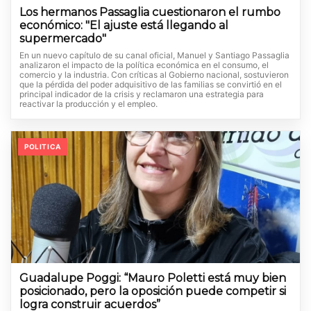
Los hermanos Passaglia cuestionaron el rumbo
económico: "El ajuste está llegando al
supermercado"
En un nuevo capítulo de su canal oficial, Manuel y Santiago Passaglia
analizaron el impacto de la política económica en el consumo, el
comercio y la industria. Con críticas al Gobierno nacional, sostuvieron
que la pérdida del poder adquisitivo de las familias se convirtió en el
principal indicador de la crisis y reclamaron una estrategia para
reactivar la producción y el empleo.
POLITICA
Guadalupe Poggi: “Mauro Poletti está muy bien
posicionado, pero la oposición puede competir si
logra construir acuerdos”