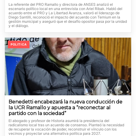
La referente del PRO Ramallo y directora de ANSES analizó el
escenario político local en una entrevista con Ariel Ribak. Habló del
acuerdo entre el PRO y La Libertad Avanza, valoró el liderazgo de
Diego Santilli, reconoció el impacto del acuerdo con Ternium en la
gestión municipal y aseguró que el desafío opositor pasa por la unidad
y el diálogo.
POLITICA
Benedetti encabezará la nueva conducción de
la UCR Ramallo y apuesta a “reconectar al
partido con la sociedad”
El abogado y profesor de Historia asumirá la presidencia del
radicalismo local tras un acuerdo de consenso. Planteó la necesidad
de recuperar la vocación de poder, reconstruir el vínculo con los
vecinos y proyectar una alternativa política para 2027.