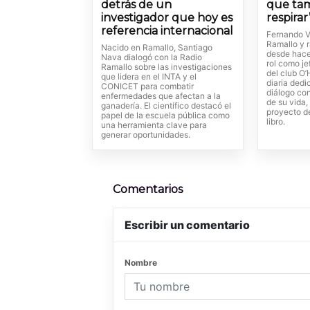
detrás de un
que ta
investigador que hoy es
respirar
referencia internacional
Fernando Ve
Ramallo y 
Nacido en Ramallo, Santiago
desde hace
Nava dialogó con la Radio
rol como je
Ramallo sobre las investigaciones
del club O’
que lidera en el INTA y el
diaria dedi
CONICET para combatir
diálogo co
enfermedades que afectan a la
de su vida,
ganadería. El científico destacó el
proyecto de
papel de la escuela pública como
libro.
una herramienta clave para
generar oportunidades.
Comentarios
Escribir un comentario
Nombre