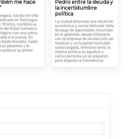
mbién me hace
Pedro entre la deuda y
”
la incertidumbre
política
rgara, nacido en Villa
radicado en Rancagua
La ciudad atraviesa una situación
 18 años, combina su
económica y social delicada: falta
fe del fútbol formativo
de pago de aguinaldos, renuncias
Higgins con una rutina
en el gabinete, deuda millonaria
cada a la poesía. En
con la empresa de recolección de
n Radio Ramallo, habló
residuos y un hospital municipal
 sus pasiones y el
sobrecargado. Mientras tanto, la
 publicar su primer
interna política se agudiza y
varios sectores ya se preparan
para disputar la intendencia.