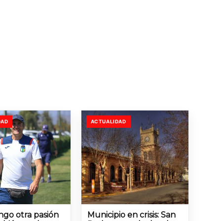
DAD
ACTUALIDAD
ngo otra pasión
Municipio en crisis: San