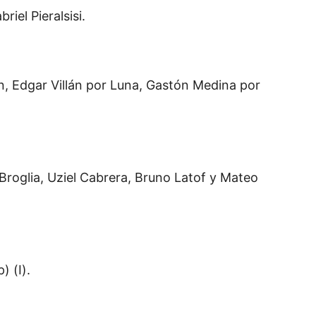
iel Pieralsisi.
n, Edgar Villán por Luna, Gastón Medina por
roglia, Uziel Cabrera, Bruno Latof y Mateo
 (I).