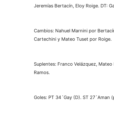
Jeremías Bertacín, Eloy Roige. DT: Gabr
Cambios: Nahuel Marnini por Bertací
Cartechini y Mateo Tuset por Roige.
Suplentes: Franco Velázquez, Mateo B
Ramos.
Goles: PT 34´Gay (D). ST 27´Aman (p)