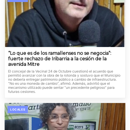
“Lo que es de los ramallenses no se negocia”:
fuerte rechazo de Iribarria a la cesión de la
avenida Mitre
El concejal de la Vecinal 24 de Octubre cuestionó el acuerdo que
permitió avanzar con la obra de la rotonda y sostuvo que el Municipio
no debería entregar patrimonio público a cambio de infraestructura.
“No es una moneda de cambio”, afirmó. Además, advirtió que el
mecanismo utilizado puede sentar “un precedente peligroso” para
futuras cesiones.
LOCALES