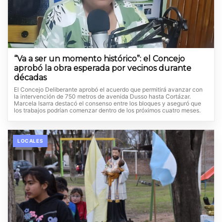
“Va a ser un momento histórico”: el Concejo
aprobó la obra esperada por vecinos durante
décadas
El Concejo Deliberante aprobó el acuerdo que permitirá avanzar con
la intervención de 750 metros de avenida Dusso hasta Cortázar.
Marcela Isarra destacó el consenso entre los bloques y aseguró que
los trabajos podrían comenzar dentro de los próximos cuatro meses.
LOCALES