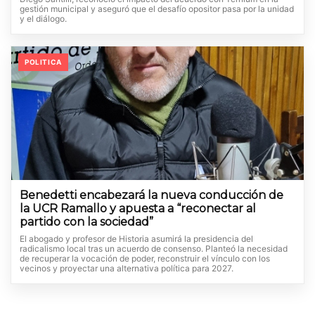
gestión municipal y aseguró que el desafío opositor pasa por la unidad
y el diálogo.
POLITICA
Benedetti encabezará la nueva conducción de
la UCR Ramallo y apuesta a “reconectar al
partido con la sociedad”
El abogado y profesor de Historia asumirá la presidencia del
radicalismo local tras un acuerdo de consenso. Planteó la necesidad
de recuperar la vocación de poder, reconstruir el vínculo con los
vecinos y proyectar una alternativa política para 2027.