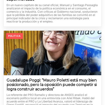
En un nuevo capítulo de su canal oficial, Manuel y Santiago Passaglia
analizaron el impacto de la política económica en el consumo, el
comercio y la industria. Con críticas al Gobierno nacional, sostuvieron
que la pérdida del poder adquisitivo de las familias se convirtió en el
principal indicador de la crisis y reclamaron una estrategia para
reactivar la producción y el empleo.
POLITICA
Guadalupe Poggi: “Mauro Poletti está muy bien
posicionado, pero la oposición puede competir si
logra construir acuerdos”
La referente del PRO Ramallo y directora de ANSES analizó el
escenario político local en una entrevista con Ariel Ribak. Habló del
acuerdo entre el PRO y La Libertad Avanza, valoró el liderazgo de
Diego Santilli, reconoció el impacto del acuerdo con Ternium en la