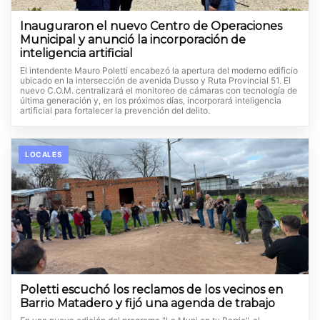
Inauguraron el nuevo Centro de Operaciones
Municipal y anunció la incorporación de
inteligencia artificial
El intendente Mauro Poletti encabezó la apertura del moderno edificio
ubicado en la intersección de avenida Dusso y Ruta Provincial 51. El
nuevo C.O.M. centralizará el monitoreo de cámaras con tecnología de
última generación y, en los próximos días, incorporará inteligencia
artificial para fortalecer la prevención del delito.
LOCALES
Poletti escuchó los reclamos de los vecinos en
Barrio Matadero y fijó una agenda de trabajo