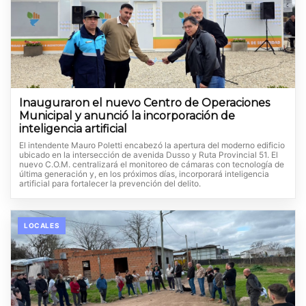
Inauguraron el nuevo Centro de Operaciones
Municipal y anunció la incorporación de
inteligencia artificial
El intendente Mauro Poletti encabezó la apertura del moderno edificio
ubicado en la intersección de avenida Dusso y Ruta Provincial 51. El
nuevo C.O.M. centralizará el monitoreo de cámaras con tecnología de
última generación y, en los próximos días, incorporará inteligencia
artificial para fortalecer la prevención del delito.
LOCALES