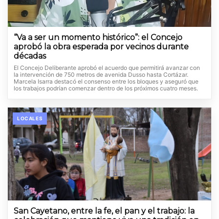
“Va a ser un momento histórico”: el Concejo
aprobó la obra esperada por vecinos durante
décadas
El Concejo Deliberante aprobó el acuerdo que permitirá avanzar con
la intervención de 750 metros de avenida Dusso hasta Cortázar.
Marcela Isarra destacó el consenso entre los bloques y aseguró que
los trabajos podrían comenzar dentro de los próximos cuatro meses.
LOCALES
San Cayetano, entre la fe, el pan y el trabajo: la