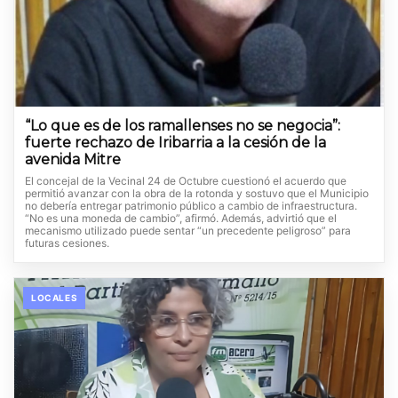
“Lo que es de los ramallenses no se negocia”:
fuerte rechazo de Iribarria a la cesión de la
avenida Mitre
El concejal de la Vecinal 24 de Octubre cuestionó el acuerdo que
permitió avanzar con la obra de la rotonda y sostuvo que el Municipio
no debería entregar patrimonio público a cambio de infraestructura.
“No es una moneda de cambio”, afirmó. Además, advirtió que el
mecanismo utilizado puede sentar “un precedente peligroso” para
futuras cesiones.
LOCALES